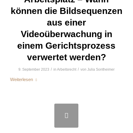
können die Bildsequenzen
aus einer
Videoüberwachung in
einem Gerichtsprozess
verwertet werden?
/
/
9. September 2023
in
Arbeitsrecht
von
Julia Sontheimer
Weiterlesen