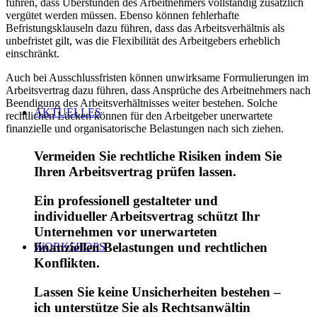
führen, dass Überstunden des Arbeitnehmers vollständig zusätzlich
vergütet werden müssen. Ebenso können fehlerhafte
Befristungsklauseln dazu führen, dass das Arbeitsverhältnis als
unbefristet gilt, was die Flexibilität des Arbeitgebers erheblich
einschränkt.
Auch bei Ausschlussfristen können unwirksame Formulierungen im
Arbeitsvertrag dazu führen, dass Ansprüche des Arbeitnehmers nach
Beendigung des Arbeitsverhältnisses weiter bestehen. Solche
AKTUELLES
rechtlichen Lücken können für den Arbeitgeber unerwartete
finanzielle und organisatorische Belastungen nach sich ziehen.
Vermeiden Sie rechtliche Risiken indem Sie
Ihren Arbeitsvertrag prüfen lassen.
Ein professionell gestalteter und
individueller Arbeitsvertrag schützt Ihr
Unternehmen vor unerwarteten
finanziellen Belastungen und rechtlichen
WORKSHOPS
Konflikten.
Lassen Sie keine Unsicherheiten bestehen –
ich unterstütze Sie als Rechtsanwältin